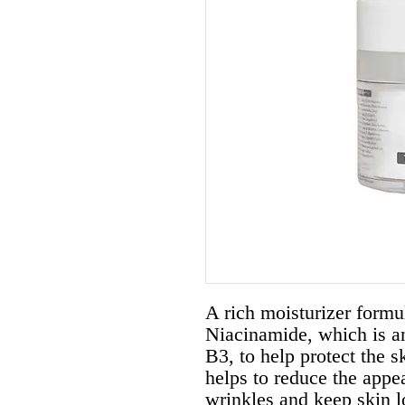
A rich moisturizer form
Niacinamide, which is an
B3, to help protect the s
helps to reduce the appea
wrinkles and keep skin 