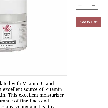
Add to Cart
ulated with Vitamin C and
 excellent source of Vitamin
kin. This excellent moisturizer
rance of fine lines and
looking young and healthy.